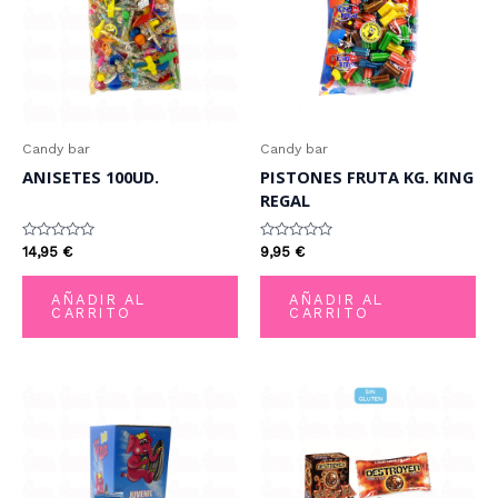
Candy bar
Candy bar
ANISETES 100UD.
PISTONES FRUTA KG. KING
REGAL
Valorado
Valorado
14,95
€
9,95
€
con
con
0
0
de
de
AÑADIR AL
AÑADIR AL
5
5
CARRITO
CARRITO