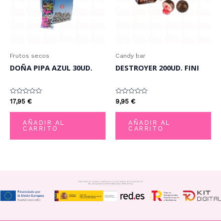
Frutos secos
Candy bar
DOÑA PIPA AZUL 30UD.
DESTROYER 200UD. FINI
Valorado
Valorado
17,95
€
9,95
€
con
con
0
0
de
de
AÑADIR AL
AÑADIR AL
5
5
CARRITO
CARRITO