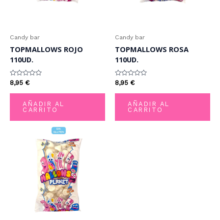
Candy bar
Candy bar
TOPMALLOWS ROJO
TOPMALLOWS ROSA
110UD.
110UD.
Valorado
Valorado
8,95
€
8,95
€
con
con
0
0
de
de
AÑADIR AL
AÑADIR AL
5
5
CARRITO
CARRITO