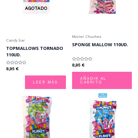
AGOTADO
Mister Chuches
Candy bar
SPONGE MALLOW 110UD.
TOPMALLOWS TORNADO
110UD.
Valorado
8,95
€
Valorado
con
8,95
€
con
0
0
de
AÑADIR AL
de
5
LEER MÁS
CARRITO
5