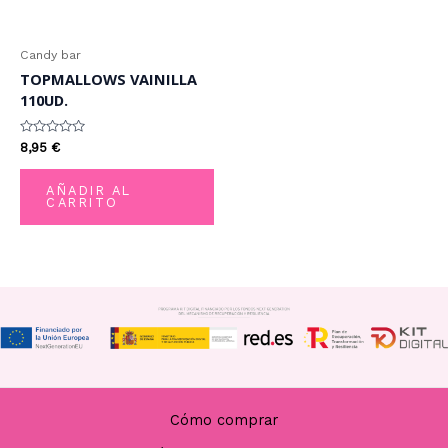
Candy bar
TOPMALLOWS VAINILLA
110UD.
Valorado
8,95
€
con
0
de
AÑADIR AL
5
CARRITO
Cómo comprar