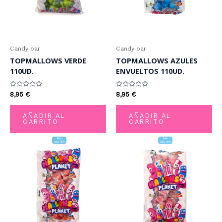
Candy bar
Candy bar
TOPMALLOWS VERDE
TOPMALLOWS AZULES
110UD.
ENVUELTOS 110UD.
Valorado
Valorado
8,95
€
8,95
€
con
con
0
0
de
de
AÑADIR AL
AÑADIR AL
5
5
CARRITO
CARRITO