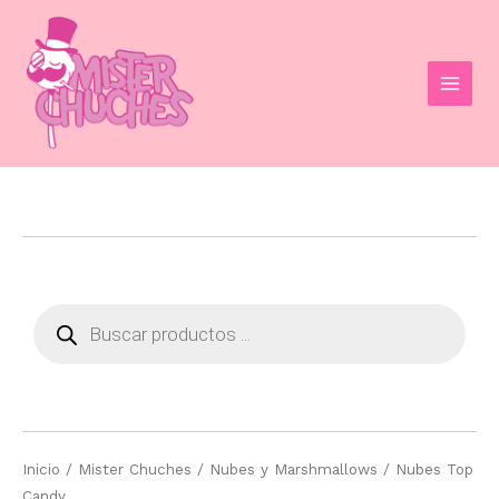
Ir
al
contenido
MAI
MEN
Búsqueda
de
productos
Inicio
/
Mister Chuches
/
Nubes y Marshmallows
/ Nubes Top
Candy