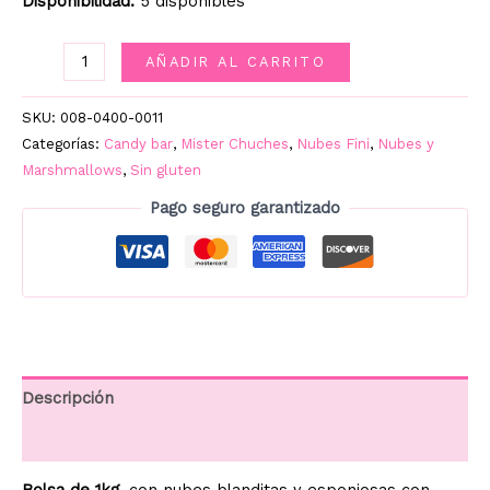
Disponibilidad:
5 disponibles
FINITRONC
AÑADIR AL CARRITO
TOPPINGS
KG.
SKU:
008-0400-0011
cantidad
Categorías:
Candy bar
,
Mister Chuches
,
Nubes Fini
,
Nubes y
Marshmallows
,
Sin gluten
Pago seguro garantizado
Descripción
Información adicional