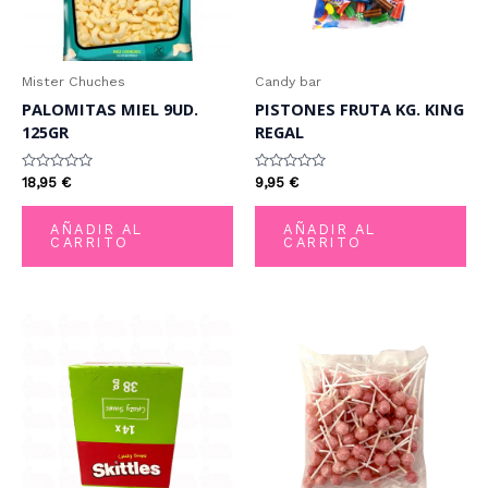
Mister Chuches
Candy bar
PALOMITAS MIEL 9UD.
PISTONES FRUTA KG. KING
125GR
REGAL
Valorado
Valorado
18,95
€
9,95
€
con
con
0
0
de
de
AÑADIR AL
AÑADIR AL
5
5
CARRITO
CARRITO