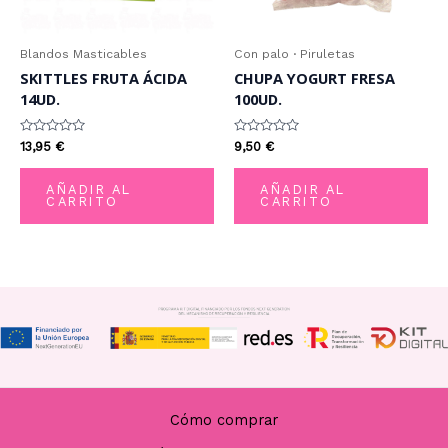
Blandos Masticables
Con palo · Piruletas
SKITTLES FRUTA ÁCIDA
CHUPA YOGURT FRESA
14UD.
100UD.
Valorado
Valorado
13,95
€
9,50
€
con
con
0
0
de
de
AÑADIR AL
AÑADIR AL
5
5
CARRITO
CARRITO
Cómo comprar