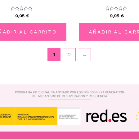
Valorado
Valorado
9,95
€
9,95
€
con
con
0
0
de
de
5
5
ÑADIR AL CARRITO
AÑADIR AL CAR
1
2
→