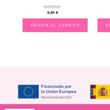
Valorado
9,95
€
con
0
de
5
AÑADIR AL CARRITO
A