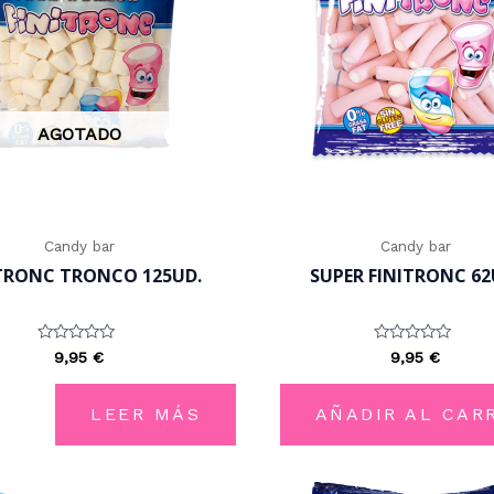
AGOTADO
Candy bar
Candy bar
TRONC TRONCO 125UD.
SUPER FINITRONC 62
Valorado
Valorado
9,95
€
9,95
€
con
con
0
0
de
de
5
5
LEER MÁS
AÑADIR AL CAR