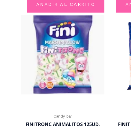
5
AÑADIR AL CARRITO
A
Candy bar
FINITRONC ANIMALITOS 125UD.
FINI