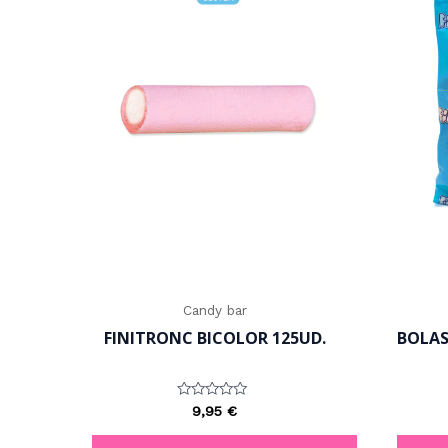
Candy bar
FINITRONC BICOLOR 125UD.
BOLAS
Valorado
9,95
€
con
0
de