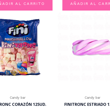
5
5
ÑADIR AL CARRITO
AÑADIR AL CAR
Candy bar
Candy bar
TRONC CORAZÓN 125UD.
FINITRONC ESTRIADO 1