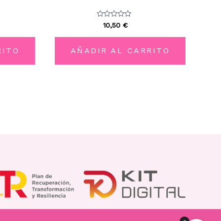
Valorado
10,50
€
con
0
de
5
RITO
AÑADIR AL CARRITO