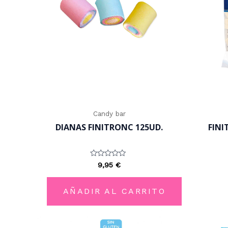
Candy bar
DIANAS FINITRONC 125UD.
FINI
Valorado
9,95
€
con
0
de
5
AÑADIR AL CARRITO