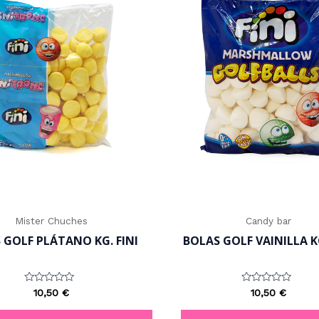
Mister Chuches
Candy bar
 GOLF PLÁTANO KG. FINI
BOLAS GOLF VAINILLA KG
Valorado
Valorado
10,50
€
10,50
€
con
con
0
0
de
de