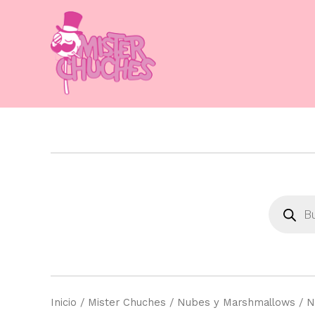
Ir
al
contenido
Búsque
de
product
Inicio
/
Mister Chuches
/
Nubes y Marshmallows
/ N