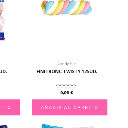
Candy bar
UD.
FINITRONC TWISTY 125UD.
Valorado
9,95
€
con
0
de
5
RITO
AÑADIR AL CARRITO