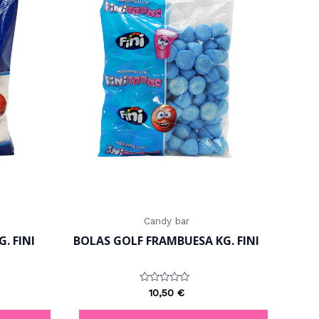
Candy bar
. FINI
BOLAS GOLF FRAMBUESA KG. FINI
Valorado
10,50
€
con
0
de