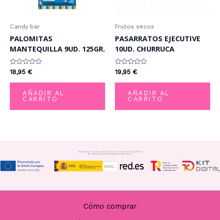
Candy bar
Frutos secos
PALOMITAS
PASARRATOS EJECUTIVE
MANTEQUILLA 9UD. 125GR.
10UD. CHURRUCA
Valorado
Valorado
18,95
€
19,95
€
con
con
0
0
de
de
AÑADIR AL
AÑADIR AL
5
5
CARRITO
CARRITO
Cómo comprar