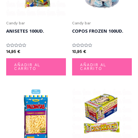
Candy bar
Candy bar
ANISETES 100UD.
COPOS FROZEN 100UD.
Valorado
Valorado
14,95
€
10,95
€
con
con
0
0
de
de
AÑADIR AL
AÑADIR AL
5
5
CARRITO
CARRITO