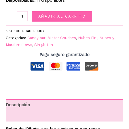
Disponibilidad:
11 disponibles
FINITRONC
AÑADIR AL CARRITO
BICOLOR
125UD.
SKU:
008-0400-0007
cantidad
Categorías:
Candy bar
,
Mister Chuches
,
Nubes Fini
,
Nubes y
Marshmallows
,
Sin gluten
Pago seguro garantizado
Descripción
Información adicional