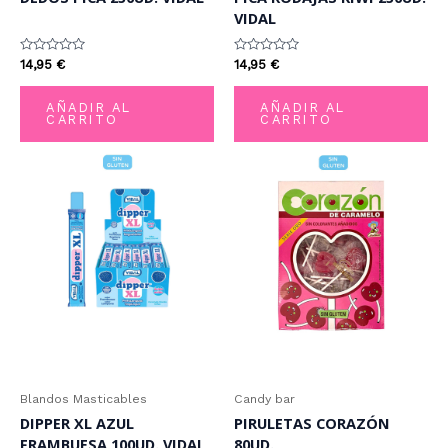
VIDAL
Valorado
Valorado
14,95
€
14,95
€
con
con
0
0
de
de
AÑADIR AL
AÑADIR AL
5
5
CARRITO
CARRITO
Blandos Masticables
Candy bar
DIPPER XL AZUL
PIRULETAS CORAZÓN
FRAMBUESA 100UD. VIDAL
80UD.