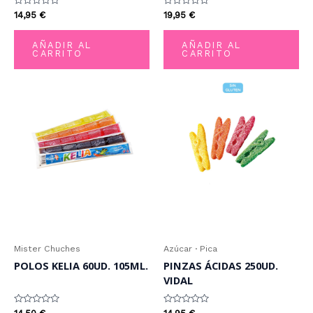
Valorado
Valorado
14,95
€
19,95
€
con
con
0
0
de
de
AÑADIR AL
AÑADIR AL
5
5
CARRITO
CARRITO
Mister Chuches
Azúcar · Pica
POLOS KELIA 60UD. 105ML.
PINZAS ÁCIDAS 250UD.
VIDAL
Valorado
Valorado