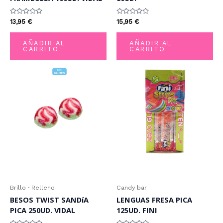
Valorado
Valorado
13,95
€
15,95
€
con
con
0
0
de
de
AÑADIR AL
AÑADIR AL
5
5
CARRITO
CARRITO
Brillo · Relleno
Candy bar
BESOS TWIST SANDíA
LENGUAS FRESA PICA
PICA 250UD. VIDAL
125UD. FINI