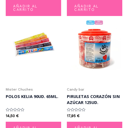
de
de
AÑADIR AL
AÑADIR AL
5
5
CARRITO
CARRITO
Mister Chuches
Candy bar
POLOS KELIA 90UD. 65ML.
PIRULETAS CORAZÓN SIN
AZÚCAR 125UD.
Valorado
Valorado
14,50
€
17,95
€
con
con
0
0
de
de
AÑADIR AL
AÑADIR AL