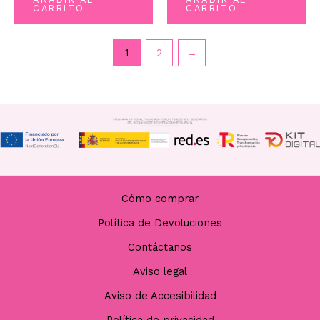
5
5
CARRITO
CARRITO
1
2
→
Cómo comprar
Política de Devoluciones
Contáctanos
Aviso legal
Aviso de Accesibilidad