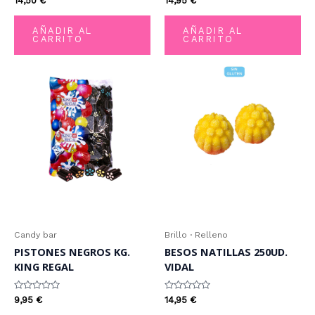
14,50
€
14,95
€
con
con
0
0
de
de
AÑADIR AL
AÑADIR AL
5
5
CARRITO
CARRITO
Candy bar
Brillo · Relleno
PISTONES NEGROS KG.
BESOS NATILLAS 250UD.
KING REGAL
VIDAL
Valorado
Valorado
9,95
€
14,95
€
con
con
0
0