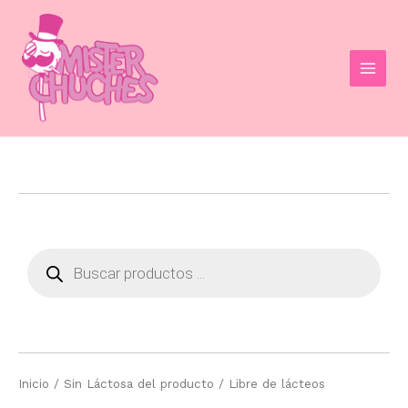
Ir
al
contenido
MAI
MEN
Búsqueda
de
productos
Inicio
/ Sin Láctosa del producto / Libre de lácteos