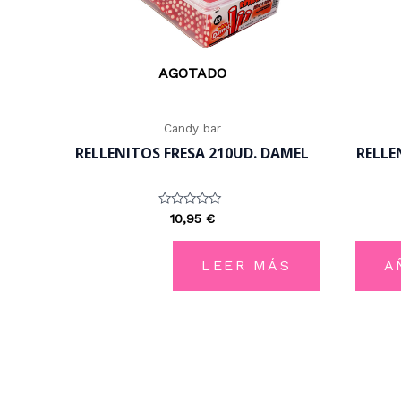
AGOTADO
Candy bar
RELLENITOS FRESA 210UD. DAMEL
RELLE
Valorado
10,95
€
con
0
de
5
LEER MÁS
A