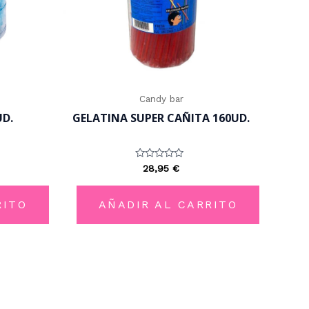
Candy bar
D.
GELATINA SUPER CAÑITA 160UD.
Valorado
28,95
€
con
0
de
5
RITO
AÑADIR AL CARRITO