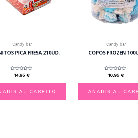
Candy bar
Candy bar
NITOS PICA FRESA 210UD.
COPOS FROZEN 100U
Valorado
Valorado
14,95
€
10,95
€
con
con
0
0
de
de
5
5
ÑADIR AL CARRITO
AÑADIR AL CAR