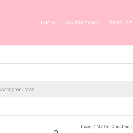
INICIO
CONTÁCTANOS
PRODUCT
da
os
Inicio
/
Mister Chuches