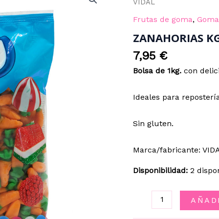
VIDAL
Frutas de goma
,
Gomas
ZANAHORIAS KG
7,95
€
Bolsa de 1kg.
con delic
Ideales para repostería
Sin gluten.
Marca/fabricante: VID
Disponibilidad:
2 dispo
ZANAHORIAS
AÑAD
KG.