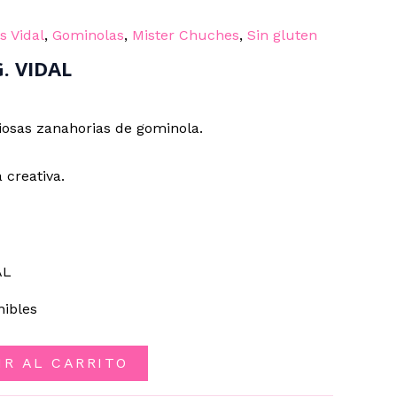
 Vidal
,
Gominolas
,
Mister Chuches
,
Sin gluten
. VIDAL
iosas zanahorias de gominola.
 creativa.
AL
nibles
IR AL CARRITO