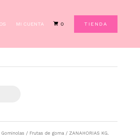
VIDAL
cantidad
OS
MI CUENTA
0
TIENDA
/
Gominolas
/
Frutas de goma
/ ZANAHORIAS KG.