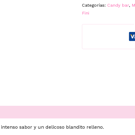
KG.
Categorías:
Candy bar
,
M
FINI
Fini
cantidad
intenso sabor y un delicoso blandito relleno.