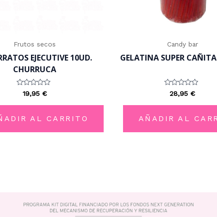
Frutos secos
Candy bar
RATOS EJECUTIVE 10UD.
GELATINA SUPER CAÑITA
CHURRUCA
Valorado
Valorado
19,95
€
28,95
€
con
con
0
0
de
de
5
5
ÑADIR AL CARRITO
AÑADIR AL CAR