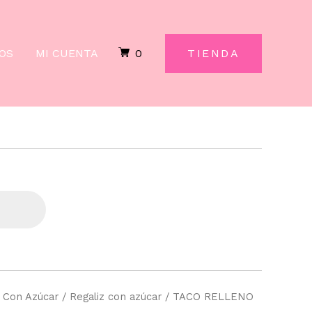
NEGRO
KG.
FINI
OS
MI CUENTA
0
TIENDA
cantidad
/
Con Azúcar
/
Regaliz con azúcar
/ TACO RELLENO