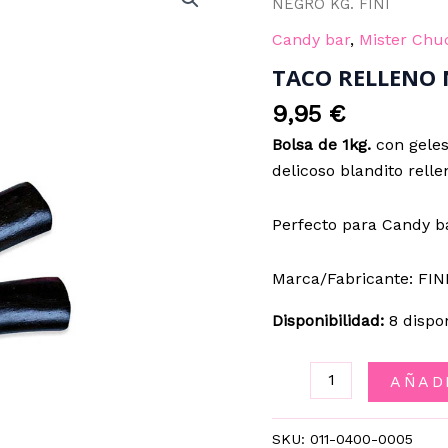
NEGRO KG. FINI
Candy bar
,
Mister Chu
TACO RELLENO 
9,95
€
Bolsa de 1kg.
con geles
delicoso blandito relle
Perfecto para Candy b
Marca/Fabricante: FIN
Disponibilidad:
8 dispo
TACO
AÑAD
RELLENO
NEGRO
SKU:
011-0400-0005