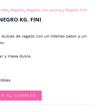
ches
,
Regaliz
,
Regaliz con azúcar
,
Regaliz Fini
NEGRO KG. FINI
 dulces de regaliz con un intenso sabor y un
no.
ar y mesa dulce.
I
nibles
IR AL CARRITO