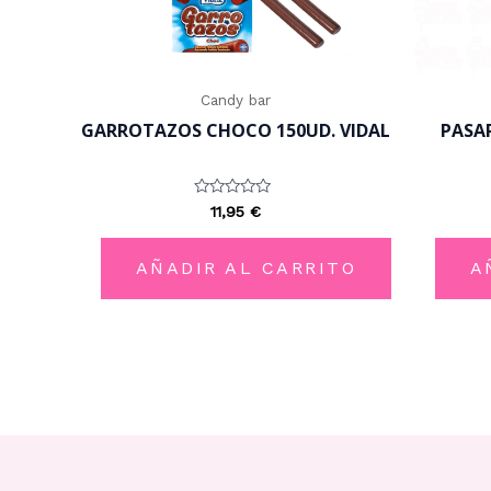
Candy bar
GARROTAZOS CHOCO 150UD. VIDAL
PASAR
Valorado
11,95
€
con
0
de
5
AÑADIR AL CARRITO
A