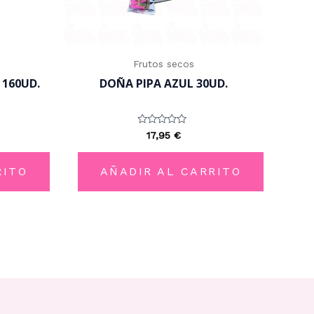
Frutos secos
 160UD.
DOÑA PIPA AZUL 30UD.
Valorado
17,95
€
con
0
de
5
RITO
AÑADIR AL CARRITO