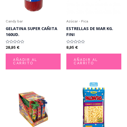
Candy bar
Azúcar · Pica
GELATINA SUPER CAÑITA
ESTRELLAS DE MAR KG.
160UD.
FINI
Valorado
Valorado
28,95
€
8,95
€
con
con
0
0
de
de
AÑADIR AL
AÑADIR AL
5
5
CARRITO
CARRITO