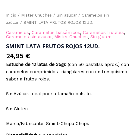
Inicio
/
Mister Chuches
/
Sin azúcar
/
Caramelos sin
azúcar
/ SMINT LATA FRUTOS ROJOS 12UD.
Caramelos
,
Caramelos balsámicos
,
Caramelos frutales
,
Caramelos sin azúcar
,
Mister Chuches
,
Sin gluten
SMINT LATA FRUTOS ROJOS 12UD.
24,95
€
Estuche de 12 latas
de 35gr.
(con 50 pastillas aprox.) con
caramelos comprimidos triangulares con un fresquísimo
sabor a frutos rojos.
Sin Azúcar. Ideal por su tamaño bolsillo.
Sin Gluten.
Marca/Fabricante: Smint-Chupa Chups