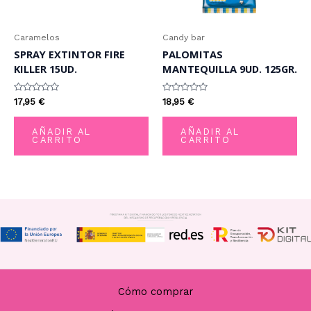
Caramelos
Candy bar
SPRAY EXTINTOR FIRE
PALOMITAS
KILLER 15UD.
MANTEQUILLA 9UD. 125GR.
Valorado
Valorado
17,95
€
18,95
€
con
con
0
0
de
de
AÑADIR AL
AÑADIR AL
5
5
CARRITO
CARRITO
Cómo comprar