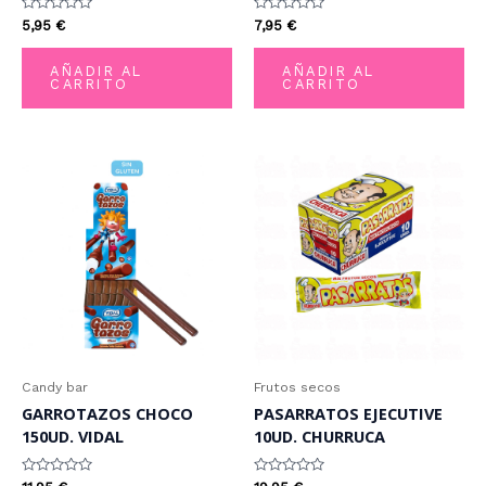
Valorado
Valorado
5,95
€
7,95
€
con
con
0
0
de
de
AÑADIR AL
AÑADIR AL
5
5
CARRITO
CARRITO
Candy bar
Frutos secos
GARROTAZOS CHOCO
PASARRATOS EJECUTIVE
150UD. VIDAL
10UD. CHURRUCA
Valorado
Valorado