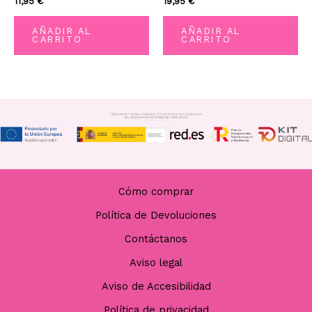
11,95
€
19,95
€
con
con
0
0
de
de
AÑADIR AL
AÑADIR AL
5
5
CARRITO
CARRITO
Cómo comprar
Política de Devoluciones
Contáctanos
Aviso legal
Aviso de Accesibilidad
Política de privacidad