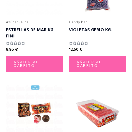
Azúcar · Pica
Candy bar
ESTRELLAS DE MAR KG.
VIOLETAS GERIO KG.
FINI
Valorado
Valorado
8,95
€
12,50
€
con
con
0
0
de
de
AÑADIR AL
AÑADIR AL
5
5
CARRITO
CARRITO