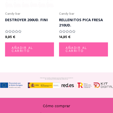
Candy bar
Candy bar
DESTROYER 200UD. FINI
RELLENITOS PICA FRESA
210UD.
Valorado
Valorado
9,95
€
14,95
€
con
con
0
0
de
de
AÑADIR AL
AÑADIR AL
5
5
CARRITO
CARRITO
Cómo comprar