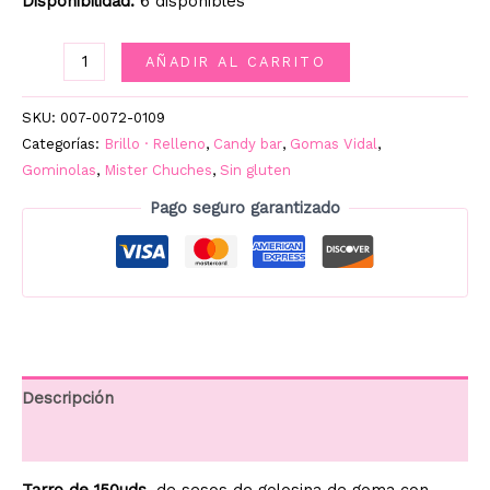
Disponibilidad:
6 disponibles
SESOS
AÑADIR AL CARRITO
RELLENOS
150UD.
SKU:
007-0072-0109
VIDAL
Categorías:
Brillo · Relleno
,
Candy bar
,
Gomas Vidal
,
cantidad
Gominolas
,
Mister Chuches
,
Sin gluten
Pago seguro garantizado
Descripción
Información adicional