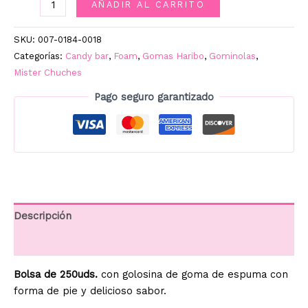
PISOTONES
AÑADIR AL CARRITO
250UD.
HARIBO
SKU:
007-0184-0018
cantidad
Categorías:
Candy bar
,
Foam
,
Gomas Haribo
,
Gominolas
,
Mister Chuches
Pago seguro garantizado
Descripción
Información adicional
Bolsa de 250uds.
con golosina de goma de espuma con
forma de pie y delicioso sabor.