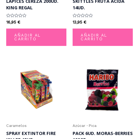
LÁPICES CEREZA 200UD.
SKITTLES FRUTA ÁCIDA
KING REGAL
14UD.
Valorado
Valorado
16,95
€
13,95
€
con
con
0
0
de
de
AÑADIR AL
AÑADIR AL
5
5
CARRITO
CARRITO
Caramelos
Azúcar · Pica
SPRAY EXTINTOR FIRE
PACK 6UD. MORAS-BERRIES