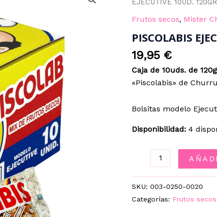
EJECUTIVE 10UD. 120GR
Frutos secos
,
Mister 
PISCOLABIS EJE
19,95
€
Caja de 10uds.
de 120g
«Piscolabis» de Churru
Bolsitas modelo Ejecut
Disponibilidad:
4 dispo
PISCOLABIS
AÑAD
EJECUTIVE
10UD.
SKU:
003-0250-0020
120GR.
Categorías:
Frutos secos
cantidad