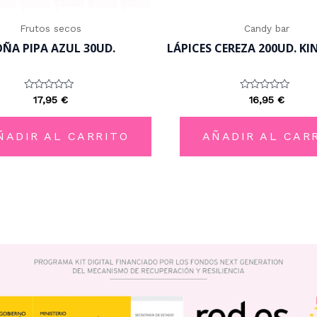
Frutos secos
Candy bar
ÑA PIPA AZUL 30UD.
LÁPICES CEREZA 200UD. KI
Valorado
Valorado
17,95
€
16,95
€
con
con
0
0
de
de
5
5
ÑADIR AL CARRITO
AÑADIR AL CAR