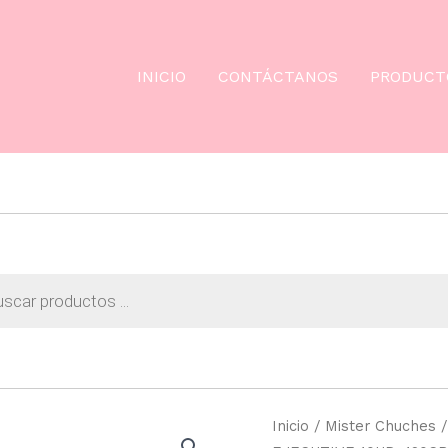
INICIO
CONTÁCTANOS
PRODUCT
da
os
Inicio
/
Mister Chuches