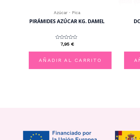
Azúcar · Pica
PIRÁMIDES AZÚCAR KG. DAMEL
DO
Valorado
7,95
€
con
0
de
5
AÑADIR AL CARRITO
A