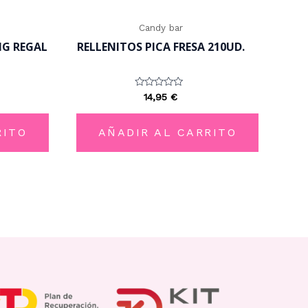
Candy bar
NG REGAL
RELLENITOS PICA FRESA 210UD.
Valorado
14,95
€
con
0
de
5
RITO
AÑADIR AL CARRITO