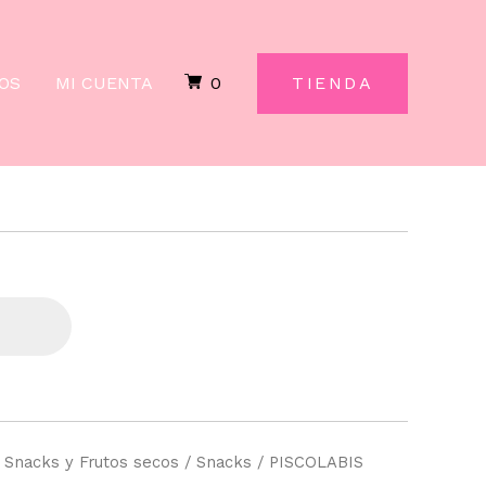
10UD.
120GR.
cantidad
OS
MI CUENTA
0
TIENDA
/
Snacks y Frutos secos
/
Snacks
/ PISCOLABIS