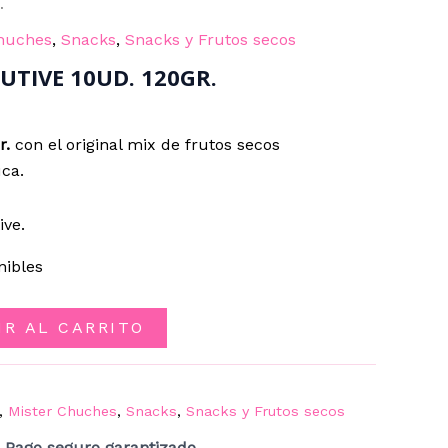
.
Chuches
,
Snacks
,
Snacks y Frutos secos
CUTIVE 10UD. 120GR.
r.
con el original mix de frutos secos
ca.
ive.
nibles
IR AL CARRITO
,
Mister Chuches
,
Snacks
,
Snacks y Frutos secos
Pago seguro garantizado