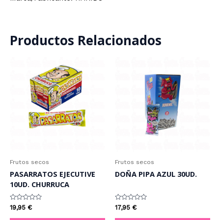
Productos Relacionados
Frutos secos
Frutos secos
PASARRATOS EJECUTIVE
DOÑA PIPA AZUL 30UD.
10UD. CHURRUCA
Valorado
Valorado
19,95
€
17,95
€
con
con
0
0