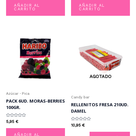
de
de
AÑADIR AL
AÑADIR AL
5
5
CARRITO
CARRITO
AGOTADO
Azúcar · Pica
Candy bar
PACK 6UD. MORAS-BERRIES
RELLENITOS FRESA 210UD.
100GR.
DAMEL
Valorado
5,95
€
con
Valorado
10,95
€
0
con
de
0
AÑADIR AL
5
de