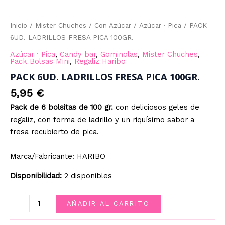
Inicio
/
Mister Chuches
/
Con Azúcar
/
Azúcar · Pica
/ PACK
6UD. LADRILLOS FRESA PICA 100GR.
Azúcar · Pica
,
Candy bar
,
Gominolas
,
Mister Chuches
,
Pack Bolsas Mini
,
Regaliz Haribo
PACK 6UD. LADRILLOS FRESA PICA 100GR.
5,95
€
Pack de 6 bolsitas de 100 gr.
con deliciosos geles de
regaliz, con forma de ladrillo y un riquísimo sabor a
fresa recubierto de pica.
Marca/Fabricante: HARIBO
Disponibilidad:
2 disponibles
PACK
AÑADIR AL CARRITO
6UD.
LADRILLOS