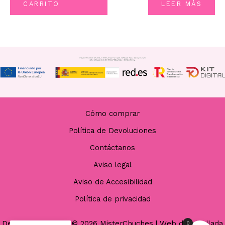
CARRITO
LEER MÁS
5
Cómo comprar
Política de Devoluciones
Contáctanos
Aviso legal
Aviso de Accesibilidad
Política de privacidad
Derechos de autor © 2026 MisterChuches | Web desarrollada
0