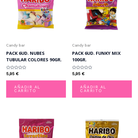
Candy bar
Candy bar
PACK 6UD. NUBES
PACK 6UD. FUNKY MIX
TUBULAR COLORES 90GR.
100GR.
Valorado
Valorado
5,95
€
5,95
€
con
con
0
0
de
de
AÑADIR AL
AÑADIR AL
5
5
CARRITO
CARRITO