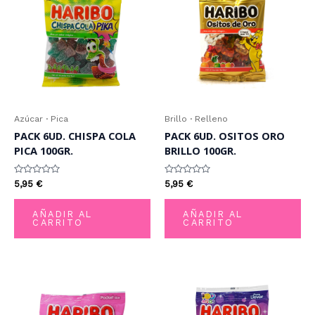
Azúcar · Pica
Brillo · Relleno
PACK 6UD. CHISPA COLA
PACK 6UD. OSITOS ORO
PICA 100GR.
BRILLO 100GR.
Valorado
Valorado
5,95
€
5,95
€
con
con
0
0
de
de
AÑADIR AL
AÑADIR AL
5
5
CARRITO
CARRITO