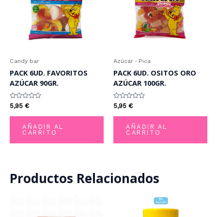
Candy bar
Azúcar · Pica
PACK 6UD. FAVORITOS
PACK 6UD. OSITOS ORO
AZÚCAR 90GR.
AZÚCAR 100GR.
Valorado
Valorado
5,95
€
5,95
€
con
con
0
0
de
de
AÑADIR AL
AÑADIR AL
5
5
CARRITO
CARRITO
Productos Relacionados