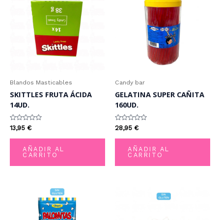
Blandos Masticables
Candy bar
SKITTLES FRUTA ÁCIDA
GELATINA SUPER CAÑITA
14UD.
160UD.
Valorado
Valorado
13,95
€
28,95
€
con
con
0
0
de
de
AÑADIR AL
AÑADIR AL
5
5
CARRITO
CARRITO