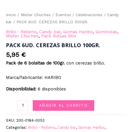
Inicio
/
Mister Chuches
/
Eventos
/
Celebraciones
/
Candy
bar
/ PACK 6UD. CEREZAS BRILLO 100GR.
Brillo · Relleno
,
Candy bar
,
Gomas Haribo
,
Gominolas
,
Mister Chuches
,
Pack Bolsas Mini
PACK 6UD. CEREZAS BRILLO 100GR.
5,95
€
Pack de 6 bolsitas de 100gr.
con cerezas brillo.
Marca/fabricante: HARIBO
Disponibilidad:
6 disponibles
PACK
AÑADIR AL CARRITO
6UD.
CEREZAS
SKU:
200-0184-0053
BRILLO
Categorías:
Brillo · Relleno
,
Candy bar
,
Gomas Haribo
,
100GR.