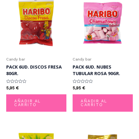
Candy bar
Candy bar
PACK 6UD. DISCOS FRESA
PACK 6UD. NUBES
80GR.
TUBULAR ROSA 90GR.
Valorado
Valorado
5,95
€
5,95
€
con
con
0
0
de
de
AÑADIR AL
AÑADIR AL
5
5
CARRITO
CARRITO