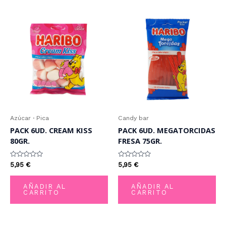
Azúcar · Pica
Candy bar
PACK 6UD. CREAM KISS
PACK 6UD. MEGATORCIDAS
80GR.
FRESA 75GR.
Valorado
Valorado
5,95
€
5,95
€
con
con
0
0
de
de
AÑADIR AL
AÑADIR AL
5
5
CARRITO
CARRITO