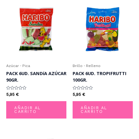
Azúcar · Pica
Brillo · Relleno
PACK 6UD. SANDíA AZÚCAR
PACK 6UD. TROPIFRUTTI
90GR.
100GR.
Valorado
Valorado
5,95
€
5,95
€
con
con
0
0
de
de
AÑADIR AL
AÑADIR AL
5
5
CARRITO
CARRITO