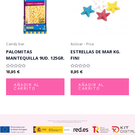
Candy bar
Azúcar · Pica
PALOMITAS
ESTRELLAS DE MAR KG.
MANTEQUILLA 9UD. 125GR.
FINI
Valorado
Valorado
18,95
€
8,95
€
con
con
0
0
de
de
AÑADIR AL
AÑADIR AL
5
5
CARRITO
CARRITO