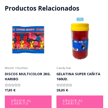
Productos Relacionados
Mister Chuches
Candy bar
DISCOS MULTICOLOR 2KG.
GELATINA SUPER CAÑITA
HARIBO
160UD.
Valorado
Valorado
17,95
€
28,95
€
con
con
0
0
de
de
AÑADIR AL
AÑADIR AL
5
5
CARRITO
CARRITO