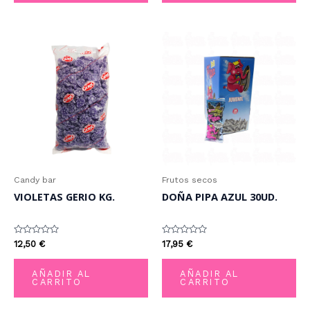
Candy bar
Frutos secos
VIOLETAS GERIO KG.
DOÑA PIPA AZUL 30UD.
Valorado
Valorado
12,50
€
17,95
€
con
con
0
0
de
de
AÑADIR AL
AÑADIR AL
5
5
CARRITO
CARRITO