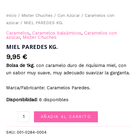
Inicio
/
Mister Chuches
/
Con Azúcar
/
Caramelos con
azúcar
/ MIEL PAREDES KG.
Caramelos
,
Caramelos balsámicos
,
Caramelos con
azúcar
,
Mister Chuches
MIEL PAREDES KG.
9,95
€
Bolsa de 1kg.
con caramelo duro de riquísima miel, con
un sabor muy suave, muy adecuado suavizar la garganta.
Marca/Fabricante: Caramelos Paredes.
Disponibilidad:
6 disponibles
MIEL
AÑADIR AL CARRITO
PAREDES
KG.
SKU:
001-0284-0004
cantidad