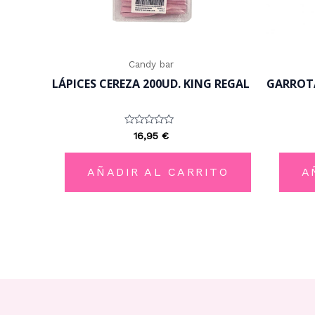
Candy bar
LÁPICES CEREZA 200UD. KING REGAL
GARROTA
Valorado
16,95
€
con
0
de
5
AÑADIR AL CARRITO
A