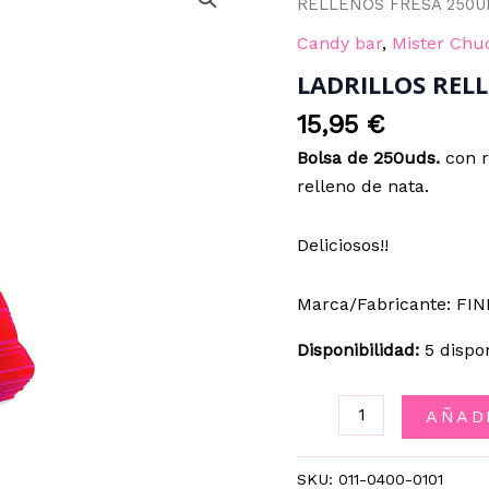
RELLENOS FRESA 250UD
Candy bar
,
Mister Chu
LADRILLOS RELL
15,95
€
Bolsa de 250uds.
con r
relleno de nata.
Deliciosos!!
Marca/Fabricante: FIN
Disponibilidad:
5 dispo
LADRILLOS
AÑAD
RELLENOS
FRESA
SKU:
011-0400-0101