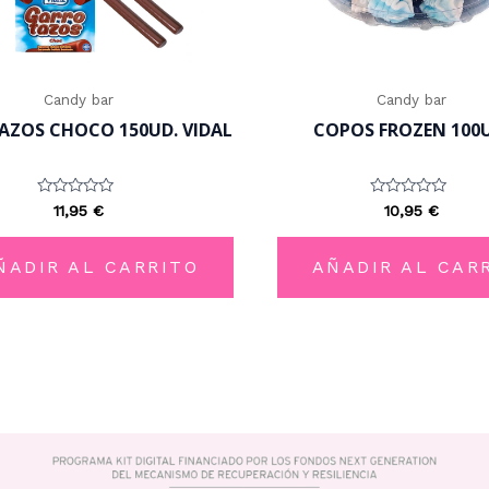
Candy bar
Candy bar
ZOS CHOCO 150UD. VIDAL
COPOS FROZEN 100U
Valorado
Valorado
11,95
€
10,95
€
con
con
0
0
de
de
5
5
ÑADIR AL CARRITO
AÑADIR AL CAR