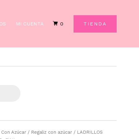
FRESA
250UD.
FINI
OS
MI CUENTA
0
TIENDA
cantidad
/
Con Azúcar
/
Regaliz con azúcar
/ LADRILLOS