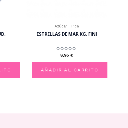
Azúcar · Pica
D.
ESTRELLAS DE MAR KG. FINI
Valorado
8,95
€
con
0
de
5
RITO
AÑADIR AL CARRITO