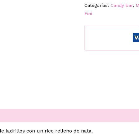
250UD.
Categorías:
Candy bar
,
M
FINI
Fini
cantidad
e ladrillos con un rico relleno de nata.