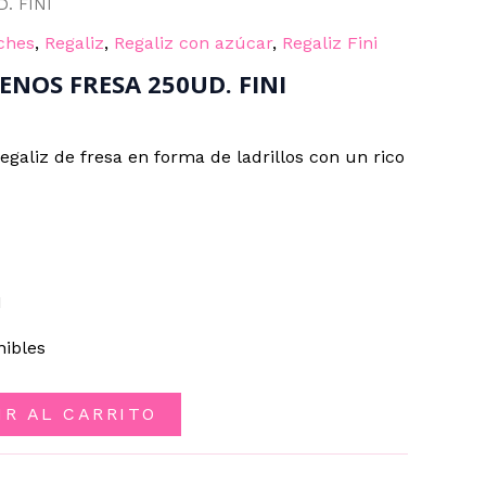
. FINI
ches
,
Regaliz
,
Regaliz con azúcar
,
Regaliz Fini
ENOS FRESA 250UD. FINI
egaliz de fresa en forma de ladrillos con un rico
I
nibles
IR AL CARRITO