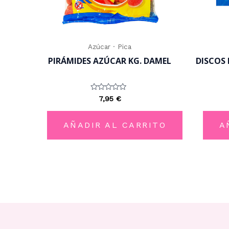
Azúcar · Pica
PIRÁMIDES AZÚCAR KG. DAMEL
DISCOS
Valorado
7,95
€
con
0
de
5
AÑADIR AL CARRITO
A