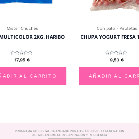
Mister Chuches
Con palo · Piruletas
 MULTICOLOR 2KG. HARIBO
CHUPA YOGURT FRESA 1
Valorado
Valorado
17,95
€
9,50
€
con
con
0
0
de
de
5
5
ÑADIR AL CARRITO
AÑADIR AL CAR