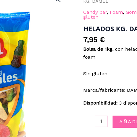
KG. DAMEL
Candy bar
,
Foam
,
Gom
gluten
HELADOS KG. D
7,95
€
Bolsa de 1kg.
con helad
foam.
Sin gluten.
Marca/fabricante: DA
Disponibilidad:
3 dispo
HELADOS
AÑAD
KG.
DAMEL