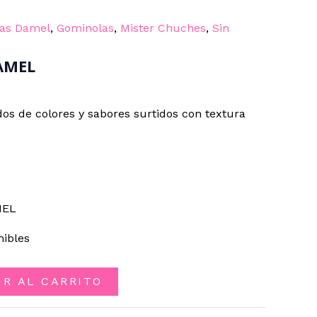
as Damel
,
Gominolas
,
Mister Chuches
,
Sin
AMEL
os de colores y sabores surtidos con textura
MEL
nibles
IR AL CARRITO