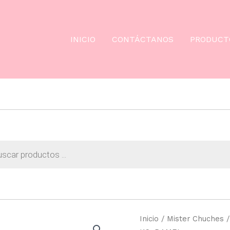
INICIO
CONTÁCTANOS
PRODUCT
da
os
Inicio
/
Mister Chuches