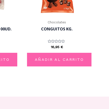
Chocolates
00UD.
CONGUITOS KG.
Valorado
16,95
€
con
0
de
5
RITO
AÑADIR AL CARRITO