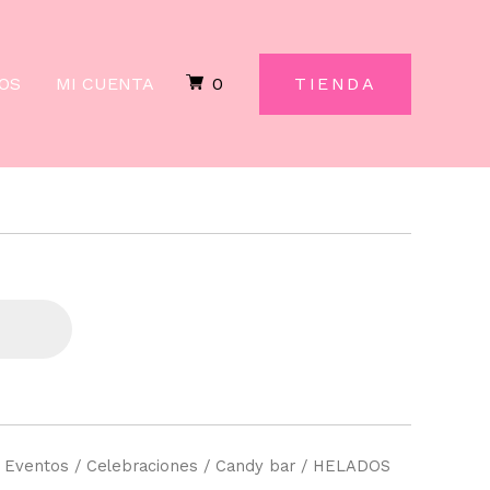
DAMEL
cantidad
OS
MI CUENTA
0
TIENDA
/
Eventos
/
Celebraciones
/
Candy bar
/ HELADOS