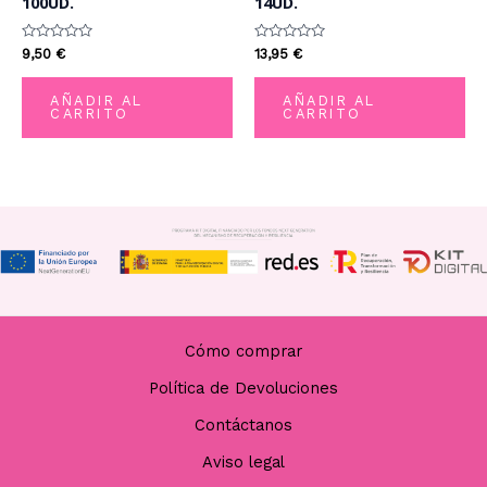
100UD.
14UD.
Valorado
Valorado
9,50
€
13,95
€
con
con
0
0
de
de
AÑADIR AL
AÑADIR AL
5
5
CARRITO
CARRITO
Cómo comprar
Política de Devoluciones
Contáctanos
Aviso legal