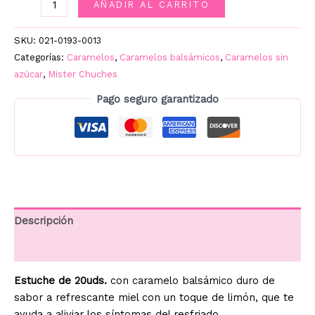
HALLS
AÑADIR AL CARRITO
MIEL
SIN
SKU:
021-0193-0013
AZÚCAR
Categorías:
Caramelos
,
Caramelos balsámicos
,
Caramelos sin
20UD.
azúcar
,
Mister Chuches
cantidad
Pago seguro garantizado
Descripción
Información adicional
Estuche de 20uds.
con caramelo balsámico duro de
sabor a refrescante miel con un toque de limón, que te
ayuda a aliviar los síntomas del resfriado.