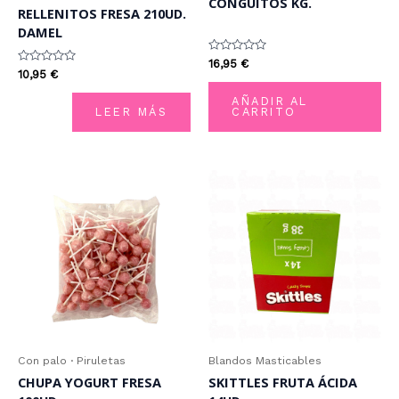
CONGUITOS KG.
RELLENITOS FRESA 210UD.
DAMEL
Valorado
16,95
€
Valorado
con
10,95
€
con
0
0
de
AÑADIR AL
de
5
LEER MÁS
CARRITO
5
Con palo · Piruletas
Blandos Masticables
CHUPA YOGURT FRESA
SKITTLES FRUTA ÁCIDA