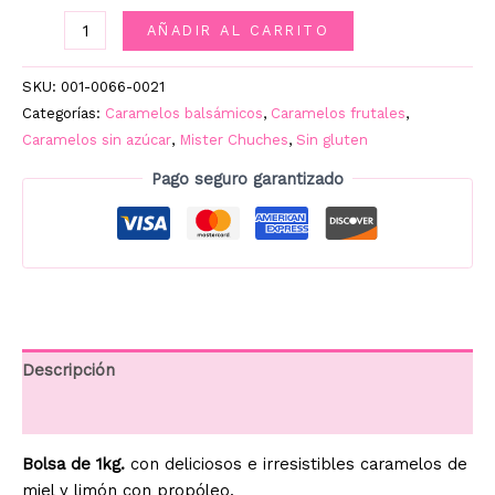
GERIOLIN
AÑADIR AL CARRITO
MIEL
LIMÓN
SKU:
001-0066-0021
PROPOLIS
Categorías:
Caramelos balsámicos
,
Caramelos frutales
,
SIN
Caramelos sin azúcar
,
Mister Chuches
,
Sin gluten
AZÚCAR
Pago seguro garantizado
KG.
cantidad
Descripción
Información adicional
Bolsa de 1kg.
con deliciosos e irresistibles caramelos de
miel y limón con propóleo.