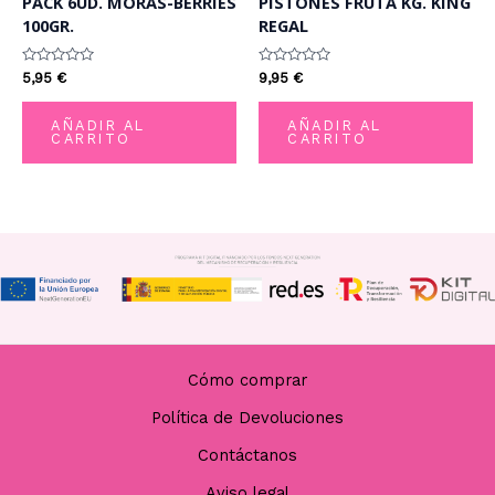
PACK 6UD. MORAS-BERRIES
PISTONES FRUTA KG. KING
100GR.
REGAL
Valorado
Valorado
5,95
€
9,95
€
con
con
0
0
de
de
AÑADIR AL
AÑADIR AL
5
5
CARRITO
CARRITO
Cómo comprar
Política de Devoluciones
Contáctanos
Aviso legal