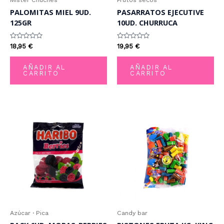
PALOMITAS MIEL 9UD.
PASARRATOS EJECUTIVE
125GR
10UD. CHURRUCA
Valorado
Valorado
18,95
€
19,95
€
con
con
0
0
de
de
AÑADIR AL
AÑADIR AL
5
5
CARRITO
CARRITO
Azúcar · Pica
Candy bar