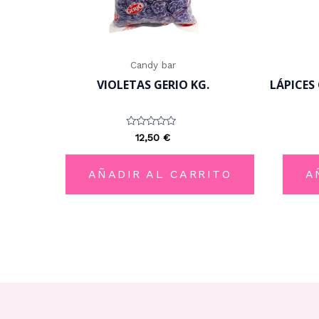
Candy bar
VIOLETAS GERIO KG.
LÁPICES
Valorado
12,50
€
con
0
de
5
AÑADIR AL CARRITO
A