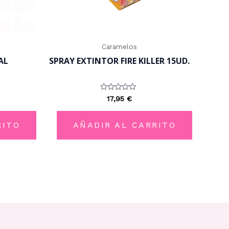
Caramelos
AL
SPRAY EXTINTOR FIRE KILLER 15UD.
Valorado
17,95
€
con
0
de
5
RITO
AÑADIR AL CARRITO