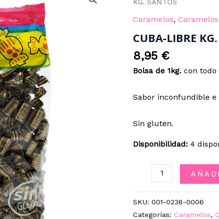
KG. SANTOS
Caramelos
,
Caramelos
CUBA-LIBRE KG
8,95
€
Bolsa de 1kg.
con todo 
Sabor inconfundible e 
Sin gluten.
Disponibilidad:
4 dispo
CUBA-
AÑAD
LIBRE
KG.
SKU:
001-0238-0006
SANTOS
Categorías:
Caramelos
,
C