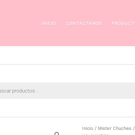
INICIO
CONTÁCTANOS
PRODUCT
da
os
Inicio
/
Mister Chuches