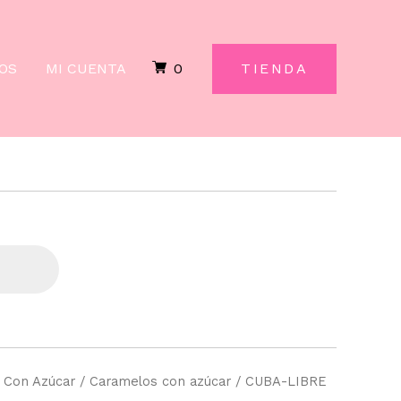
KG.
SANTOS
cantidad
OS
MI CUENTA
0
TIENDA
/
Con Azúcar
/
Caramelos con azúcar
/ CUBA-LIBRE