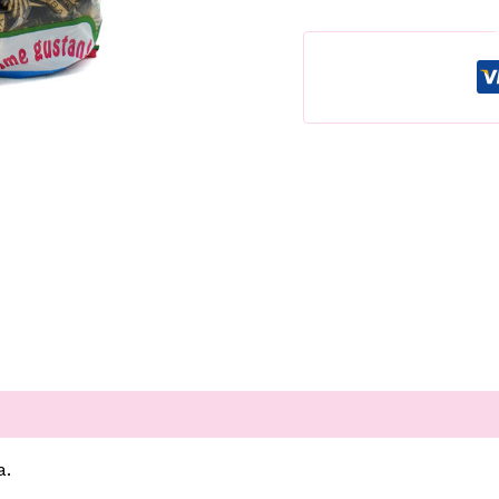
cantidad
a.