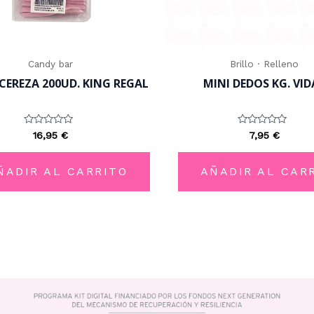
Candy bar
Brillo · Relleno
 CEREZA 200UD. KING REGAL
MINI DEDOS KG. VID
Valorado
Valorado
16,95
€
7,95
€
con
con
0
0
de
de
5
5
ÑADIR AL CARRITO
AÑADIR AL CAR