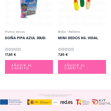
Frutos secos
Brillo · Relleno
DOÑA PIPA AZUL 30UD.
MINI DEDOS KG. VIDAL
Valorado
Valorado
17,95
€
7,95
€
con
con
0
0
de
de
AÑADIR AL
AÑADIR AL
5
5
CARRITO
CARRITO