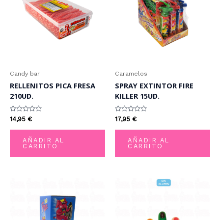
Candy bar
Caramelos
RELLENITOS PICA FRESA
SPRAY EXTINTOR FIRE
210UD.
KILLER 15UD.
Valorado
Valorado
14,95
€
17,95
€
con
con
0
0
de
de
AÑADIR AL
AÑADIR AL
5
5
CARRITO
CARRITO