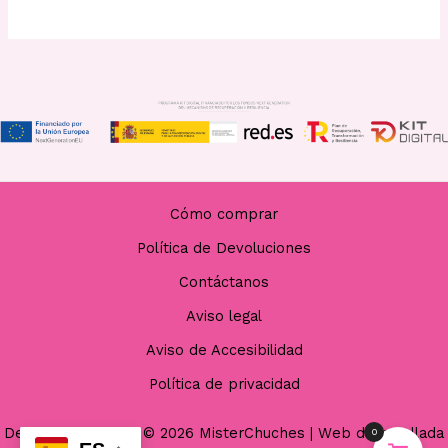
Cómo comprar
Política de Devoluciones
Contáctanos
Aviso legal
Aviso de Accesibilidad
Política de privacidad
Derechos de autor © 2026 MisterChuches | Web desarrollada
0