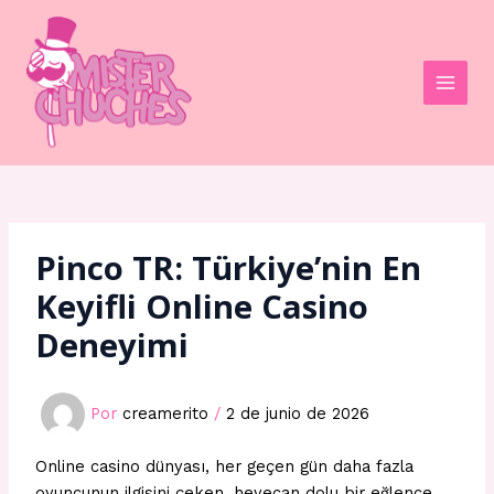
Ir
al
contenido
MAI
MEN
Pinco TR: Türkiye’nin En
Keyifli Online Casino
Deneyimi
Por
creamerito
/
2 de junio de 2026
Online casino dünyası, her geçen gün daha fazla
oyuncunun ilgisini çeken, heyecan dolu bir eğlence