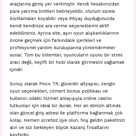
araçlarına geniş yer verilmiştir. Kendi hesabınızdan
para yatırma limitleri belirleyebilir, oturum süresi
kısıtlamaları koyabilir veya ihtiyaç duyduğunuzda
kendi kendinize ara verme seçeneklerini aktif
edebilirsiniz. Ayrıca site, aşırı oyun alışkanlıklarının
önüne geçmek için farkındalık içerikleri ve
profesyonel yardım kuruluşlarına yönlendirmeler
sunar. Tüm bu önlemler, oyuncuların oyunu bir stres
aracı değil, keyifli bir hobi olarak görmesini sağlamak
içindir.
Sonuç olarak Pinco TR, güvenilir altyapısı, zengin
oyun seçenekleri, cömert bonus politikası ve
kullanıcı odaklı hizmet anlayışıyla online casino
tutkunları için ideal bir durak. Her an elinizin altında
olan güncel giriş adresi ile platforma bağlanmak çok
kolay. Hemen ücretsiz üye olun, hoş geldin paketinizi
alın ve sizi bekleyen büyük kazanç fırsatlarını
keşfedin.