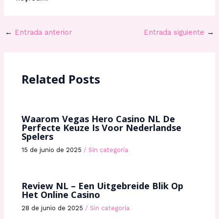
Navegación
←
Entrada anterior
Entrada siguiente
→
de
entradas
Related Posts
Waarom Vegas Hero Casino NL De
Perfecte Keuze Is Voor Nederlandse
Spelers
15 de junio de 2025
/
Sin categoría
Review NL – Een Uitgebreide Blik Op
Het Online Casino
28 de junio de 2025
/
Sin categoría