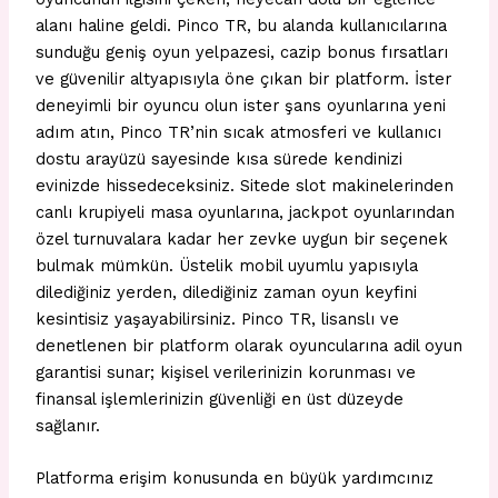
alanı haline geldi. Pinco TR, bu alanda kullanıcılarına
sunduğu geniş oyun yelpazesi, cazip bonus fırsatları
ve güvenilir altyapısıyla öne çıkan bir platform. İster
deneyimli bir oyuncu olun ister şans oyunlarına yeni
adım atın, Pinco TR’nin sıcak atmosferi ve kullanıcı
dostu arayüzü sayesinde kısa sürede kendinizi
evinizde hissedeceksiniz. Sitede slot makinelerinden
canlı krupiyeli masa oyunlarına, jackpot oyunlarından
özel turnuvalara kadar her zevke uygun bir seçenek
bulmak mümkün. Üstelik mobil uyumlu yapısıyla
dilediğiniz yerden, dilediğiniz zaman oyun keyfini
kesintisiz yaşayabilirsiniz. Pinco TR, lisanslı ve
denetlenen bir platform olarak oyuncularına adil oyun
garantisi sunar; kişisel verilerinizin korunması ve
finansal işlemlerinizin güvenliği en üst düzeyde
sağlanır.
Platforma erişim konusunda en büyük yardımcınız