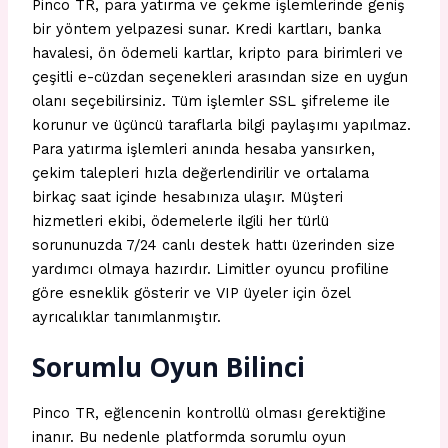
Pinco TR, para yatırma ve çekme işlemlerinde geniş
bir yöntem yelpazesi sunar. Kredi kartları, banka
havalesi, ön ödemeli kartlar, kripto para birimleri ve
çeşitli e-cüzdan seçenekleri arasından size en uygun
olanı seçebilirsiniz. Tüm işlemler SSL şifreleme ile
korunur ve üçüncü taraflarla bilgi paylaşımı yapılmaz.
Para yatırma işlemleri anında hesaba yansırken,
çekim talepleri hızla değerlendirilir ve ortalama
birkaç saat içinde hesabınıza ulaşır. Müşteri
hizmetleri ekibi, ödemelerle ilgili her türlü
sorununuzda 7/24 canlı destek hattı üzerinden size
yardımcı olmaya hazırdır. Limitler oyuncu profiline
göre esneklik gösterir ve VIP üyeler için özel
ayrıcalıklar tanımlanmıştır.
Sorumlu Oyun Bilinci
Pinco TR, eğlencenin kontrollü olması gerektiğine
inanır. Bu nedenle platformda sorumlu oyun