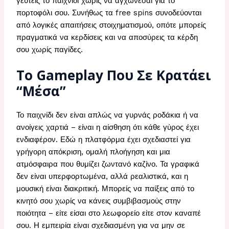
γευτείς το παιχνίδι χωρίς να αγχώνεσαι για το
πορτοφόλι σου. Συνήθως τα free spins συνοδεύονται
από λογικές απαιτήσεις στοιχηματισμού, οπότε μπορείς
πραγματικά να κερδίσεις και να αποσύρεις τα κέρδη
σου χωρίς παγίδες.
Το Gameplay Που Σε Κρατάει
“μέσα”
Το παιχνίδι δεν είναι απλώς να γυρνάς ροδάκια ή να
ανοίγεις χαρτιά – είναι η αίσθηση ότι κάθε γύρος έχει
ενδιαφέρον. Εδώ η πλατφόρμα έχει σχεδιαστεί για
γρήγορη απόκριση, ομαλή πλοήγηση και μια
ατμόσφαιρα που θυμίζει ζωντανό καζίνο. Τα γραφικά
δεν είναι υπερφορτωμένα, αλλά ρεαλιστικά, και η
μουσική είναι διακριτική. Μπορείς να παίξεις από το
κινητό σου χωρίς να κάνεις συμβιβασμούς στην
ποιότητα – είτε είσαι στο λεωφορείο είτε στον καναπέ
σου. Η εμπειρία είναι σχεδιασμένη για να μην σε