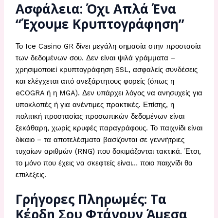
Ασφάλεια: Όχι Απλά Ένα
“έχουμε Κρυπτογράφηση”
Το Ice Casino GR δίνει μεγάλη σημασία στην προστασία
των δεδομένων σου. Δεν είναι ψιλά γράμματα –
χρησιμοποιεί κρυπτογράφηση SSL, ασφαλείς συνδέσεις
και ελέγχεται από ανεξάρτητους φορείς (όπως η
eCOGRA ή η MGA). Δεν υπάρχει λόγος να ανησυχείς για
υποκλοπές ή για ανέντιμες πρακτικές. Επίσης, η
πολιτική προστασίας προσωπικών δεδομένων είναι
ξεκάθαρη, χωρίς κρυφές παραγράφους. Το παιχνίδι είναι
δίκαιο – τα αποτελέσματα βασίζονται σε γεννήτριες
τυχαίων αριθμών (RNG) που δοκιμάζονται τακτικά. Έτσι,
το μόνο που έχεις να σκεφτείς είναι… ποιο παιχνίδι θα
επιλέξεις.
Γρήγορες Πληρωμές: Τα
Κέρδη Σου Φτάνουν Άμεσα