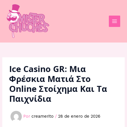
Ir
al
contenido
MAI
MEN
Ice Casino GR: Μια
Φρέσκια Ματιά Στο
Online Στοίχημα Και Τα
Παιχνίδια
Por
creamerito
/
28 de enero de 2026