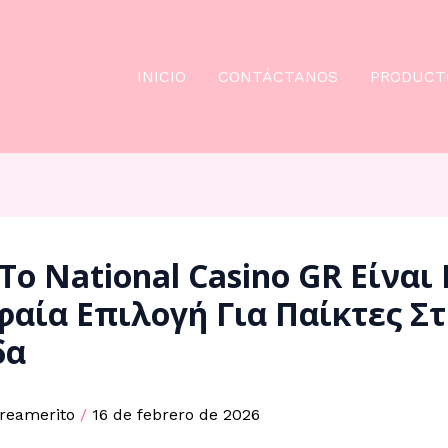
INICIO
CONTÁCTANOS
PRODUCT
 Το National Casino GR Είναι
αία Επιλογή Για Παίκτες Σ
δα
reamerito
/
16 de febrero de 2026