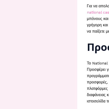
Για να απολα
national ca
μπόνους και
γρήγορη και 
να παίξετε μ
Προ
Το National 
Προσφέρει γ
προγράμματα
προσφορές, 
πλατφόρμες 
διαφάνειας κ
ιστοσελίδα τ