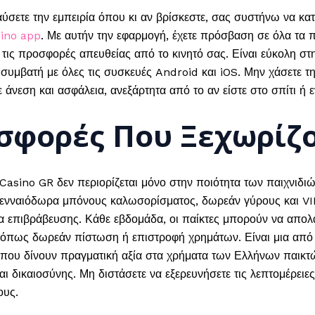
ύσετε την εμπειρία όπου κι αν βρίσκεστε, σας συστήνω να κατ
sino app
. Με αυτήν την εφαρμογή, έχετε πρόσβαση σε όλα τα πα
 τις προσφορές απευθείας από το κινητό σας. Είναι εύκολη στ
συμβατή με όλες τις συσκευές Android και iOS. Μην χάσετε τη
ε άνεση και ασφάλεια, ανεξάρτητα από το αν είστε στο σπίτι ή ε
σφορές Που Ξεχωρίζ
Casino GR δεν περιορίζεται μόνο στην ποιότητα των παιχνιδιώ
ενναιόδωρα μπόνους καλωσορίσματος, δωρεάν γύρους και VI
 επιβράβευσης. Κάθε εβδομάδα, οι παίκτες μπορούν να απολ
όπως δωρεάν πίστωση ή επιστροφή χρημάτων. Είναι μια από τ
που δίνουν πραγματική αξία στα χρήματα των Ελλήνων παικτ
αι δικαιοσύνης. Μη διστάσετε να εξερευνήσετε τις λεπτομέρειε
ους.