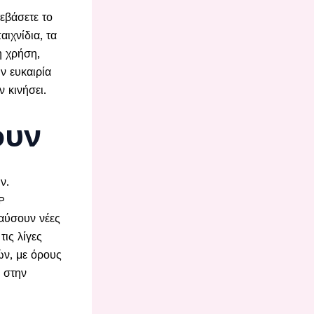
εβάσετε το
ιχνίδια, τα
η χρήση,
ν ευκαιρία
ν κινήσει.
ουν
ν.
P
αύσουν νέες
ις λίγες
ών, με όρους
ς στην