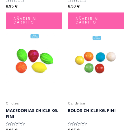
Valorado
Valorado
8,95
€
8,50
€
con
con
0
0
de
de
AÑADIR AL
AÑADIR AL
5
5
CARRITO
CARRITO
Chicles
Candy bar
MACEDONIAS CHICLE KG.
BOLOS CHICLE KG. FINI
FINI
Valorado
Valorado