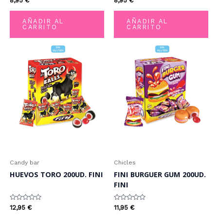
8,95
€
8,95
€
con
con
0
0
de
de
AÑADIR AL
AÑADIR AL
5
5
CARRITO
CARRITO
Candy bar
Chicles
HUEVOS TORO 200UD. FINI
FINI BURGUER GUM 200UD.
FINI
Valorado
Valorado
12,95
€
11,95
€
con
con
0
0