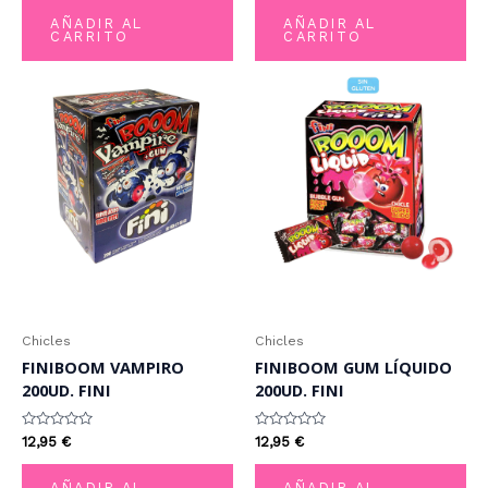
de
de
AÑADIR AL
AÑADIR AL
5
5
CARRITO
CARRITO
Chicles
Chicles
FINIBOOM VAMPIRO
FINIBOOM GUM LÍQUIDO
200UD. FINI
200UD. FINI
Valorado
Valorado
12,95
€
12,95
€
con
con
0
0
de
de
AÑADIR AL
AÑADIR AL