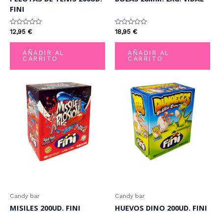
FINI
Valorado
Valorado
12,95
€
18,95
€
con
con
0
0
de
de
AÑADIR AL
AÑADIR AL
5
5
CARRITO
CARRITO
Candy bar
Candy bar
MISILES 200UD. FINI
HUEVOS DINO 200UD. FINI