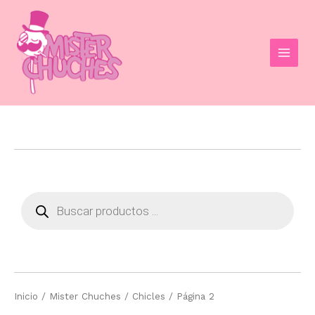
Ir
al
contenido
MAI
MEN
Búsqueda
de
productos
Inicio
/
Mister Chuches
/
Chicles
/ Página 2