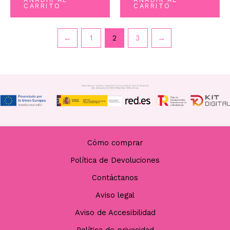
5
5
CARRITO
CARRITO
←
1
2
3
→
Cómo comprar
Política de Devoluciones
Contáctanos
Aviso legal
Aviso de Accesibilidad