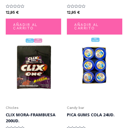
Valorado
Valorado
12,95
€
12,95
€
con
con
0
0
de
de
AÑADIR AL
AÑADIR AL
5
5
CARRITO
CARRITO
Chicles
Candy bar
CLIX MORA-FRAMBUESA
PICA GUMS COLA 24UD.
200UD.